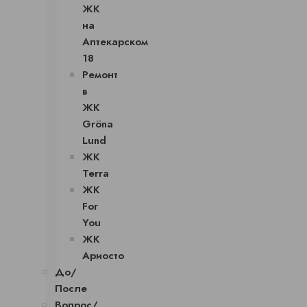
ЖК
на
Аптекарском
18
Ремонт
в
ЖК
Gröna
Lund
ЖК
Terra
ЖК
For
You
ЖК
Ариосто
До/
После
Вопрос/